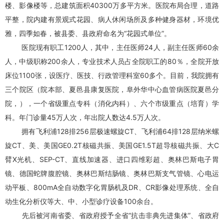
楼、影像楼等，总建筑面积40300万多平方米。医院布局合理，道路
平整，院内建有景观式花园、病人休闲场所及多种健身器材，环境优
雅，四季如春，被县委、县政府命名为“花园式单位”。
医院现有职工1200人，其中，主任医师24人，副主任医师60余
人，中级职称200余人，专业技术人员占全院职工的80％，全院开放
床位1100张，设医疗、医技、行政管理科室60多个。目前，我院拥有
三个院区（院本部、夏邑县康复医院，阜外华中心血管病医院夏邑分
院，），一个省级重点专科（消化内科）、六个市级重点（培育）学
科。年门诊量45万人次，年出院人数达4.5万人次。
拥有飞利浦128排256层极速螺旋CT、飞利浦64排128层纳米螺
旋CT、美、美国GE0.2T核磁共振、美国GE1.5T超导核磁共振、大C
臂X光机、SEP-CT、直线加速器、进口四维彩超、奥林巴斯电子胃
镜、德国蛇牌腹腔镜、奥林巴斯结肠镜、奥林巴斯支气管镜、心电运
动平板、800mA全自动数字化胃肠机及DR、CR影像处理系统、全自
动生化分析仪等大、中、小型诊疗设备100余台。
先后被河南省委、省政府授予全省“抗击非典先进集体”、省政府