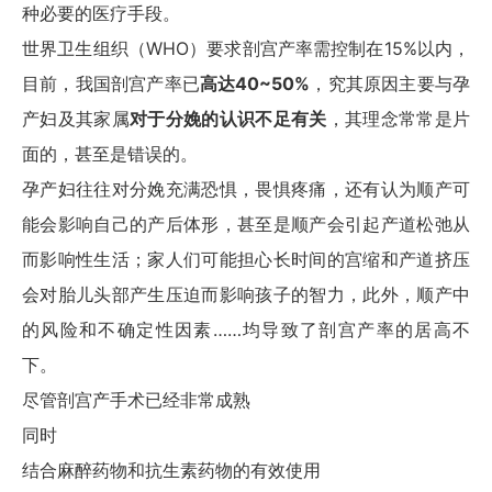
种必要的医疗手段。
世界卫生组织（WHO）要求剖宫产率需控制在15%以内，
目前，我国剖宫产率已
高达40~50%
，究其原因主要与孕
产妇及其家属
对于分娩的认识不足有关
，其理念常常是片
面的，甚至是错误的。
孕产妇往往对分娩充满恐惧，畏惧疼痛，还有认为顺产可
能会影响自己的产后体形，甚至是顺产会引起产道松弛从
而影响性生活；家人们可能担心长时间的宫缩和产道挤压
会对胎儿头部产生压迫而影响孩子的智力，此外，顺产中
的风险和不确定性因素……均导致了剖宫产率的居高不
下。
尽管剖宫产手术已经非常成熟
同时
结合麻醉药物和抗生素药物的有效使用