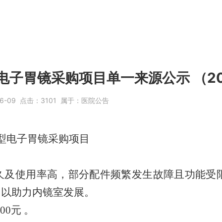
子胃镜采购项目单一来源公示 （202
6-09
点击：
3101
属于：
医院公告
型电子胃镜
采购项目
久及使用率高，部分配件频繁发生故障
且功能受
，
以助力内镜室发展
。
.00
元
。