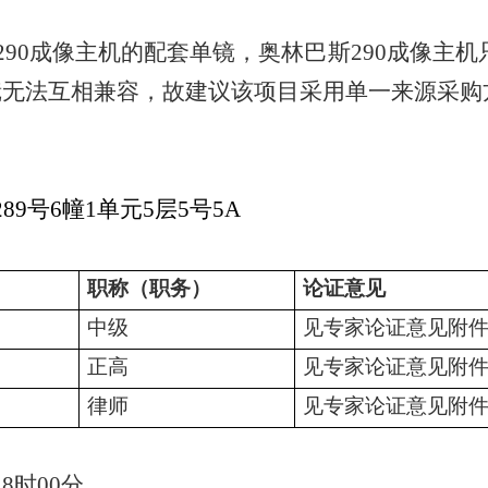
290成像主机的配套单镜，奥林巴斯290成像主
镜无法互相兼容，故建议该项目采用单一来源采购
289号6幢1单元5层5号5A
职称（职务）
论证意见
中级
见专家论证意见附
正高
见专家论证意见附
律师
见专家论证意见附
1
8
时
00
分。