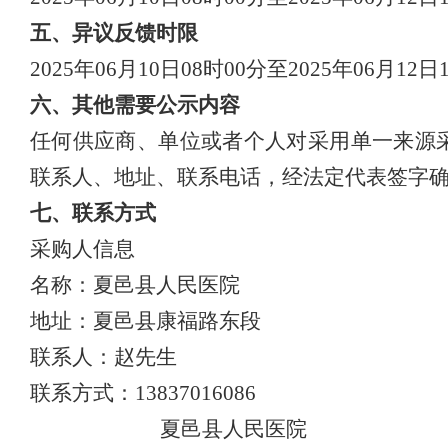
五、
异议反馈时限
202
5
年
06
月
10
日
08
时
00
分
至
202
5
年
06
月
12
日
六、
其他需要公示内容
任何供应商、单位或者个人对采用单一来源
联系人、地址、联系电话，经法定代表签字
七、
联系方式
采购人信息
名称：
夏邑县
人民医院
地址：
夏邑县康福路东段
联系人：
赵先生
联系方式：
13837016086
夏邑县人民医院