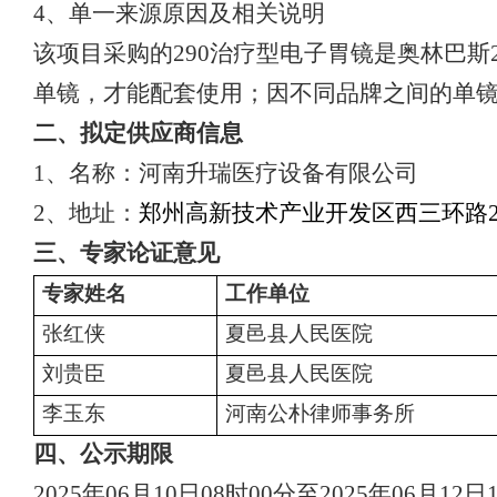
4
、
单一来源原因及相关说明
该项目采购的
290治疗型
电子
胃
镜是奥林巴斯
单镜，才能配套使用；因不同品牌之间的单
二、
拟定供应商信息
1、
名称：
河南升瑞医疗设备
有限公司
2、
地址：
郑州高新技术产业开发区西三环路
三、
专家论证意见
专家姓名
工作单位
张红侠
夏邑县人民医院
刘贵臣
夏邑县人民医院
李玉东
河南公朴律师事务所
四、
公示期限
202
5
年
0
6
月
10
日
08
时
00
分
至
202
5
年
06
月
12
日