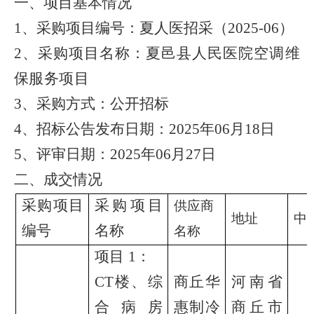
一、
项目基本情况
1、
采购项目编号：
夏人医招采（
2025-06）
2、采购项目名称：
夏邑县人民医院
空调维
保服务项目
3、采购方式：公开招标
4、招标公告发布日期：202
5
年
06
月
18
日
5、评审日期：202
5
年
06
月
27
日
二
、
成交
情况
采购项目
采购项目
供应商
地址
中
编号
名称
名称
项目
1：
CT楼、综
商丘华
河南省
合病房
惠制冷
商丘市