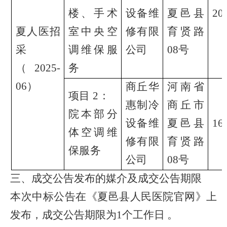
楼、手术
设备维
夏邑县
20
夏人医招
室
中央空
修有限
育贤路
采
调维保服
公司
08号
（
2025-
务
06）
商丘华
河南省
项目
2：
惠制冷
商丘市
院本部
分
设备维
夏邑县
16
体空调维
修有限
育贤路
保服务
公司
08号
三、
成交公告发布的媒介及成交公告期限
本次中标公告在《
夏邑县人民医院官网
》上
发布，成交公告期限为
1个工作日 。